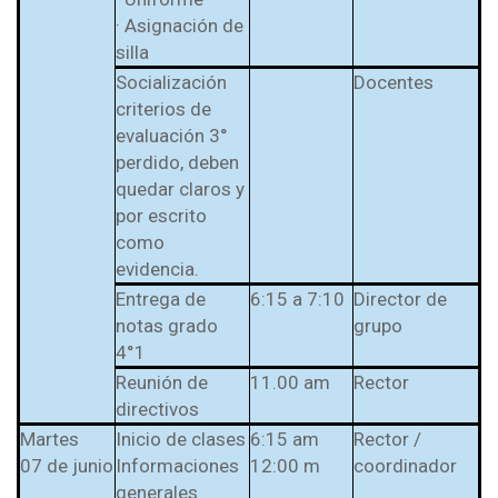
· Asignación de
silla
Socialización
Docentes
criterios de
evaluación 3°
perdido, deben
quedar claros y
por escrito
como
evidencia.
Entrega de
6:15 a 7:10
Director de
notas grado
grupo
4°1
Reunión de
11.00 am
Rector
directivos
Martes
Inicio de clases
6:15 am
Rector /
07 de junio
Informaciones
12:00 m
coordinador
generales