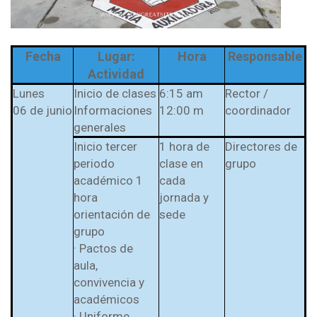
Fecha
Lugar:
Hora
Responsable
Actividad
Lunes
Inicio de clases
6:15 am
Rector /
06 de junio
Informaciones
12:00 m
coordinador
generales
Inicio tercer
1 hora de
Directores de
periodo
clase en
grupo
académico 1
cada
hora
jornada y
orientación de
sede
grupo
· Pactos de
aula,
convivencia y
académicos
· Uniforme