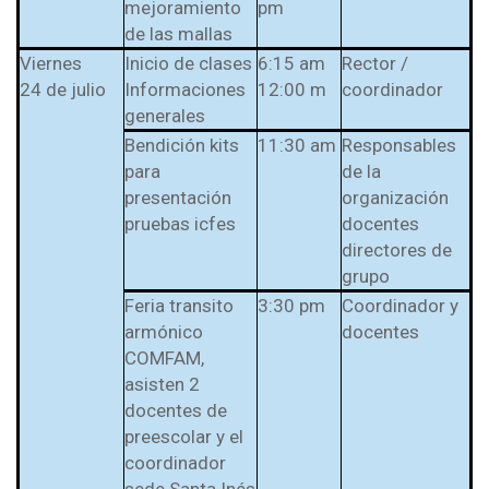
mejoramiento
pm
de las mallas
Viernes
Inicio de clases
6:15 am
Rector /
24 de julio
Informaciones
12:00 m
coordinador
generales
Bendición kits
11:30 am
Responsables
para
de la
presentación
organización
pruebas icfes
docentes
directores de
grupo
Feria transito
3:30 pm
Coordinador y
armónico
docentes
COMFAM,
asisten 2
docentes de
preescolar y el
coordinador
sede Santa Inés