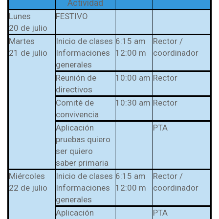
Actividad
Lunes
FESTIVO
20 de julio
Martes
Inicio de clases
6:15 am
Rector /
21 de julio
Informaciones
12:00 m
coordinador
generales
Reunión de
10:00 am
Rector
directivos
Comité de
10:30 am
Rector
convivencia
Aplicación
PTA
pruebas quiero
ser quiero
saber primaria
Miércoles
Inicio de clases
6:15 am
Rector /
22 de julio
Informaciones
12:00 m
coordinador
generales
Aplicación
PTA