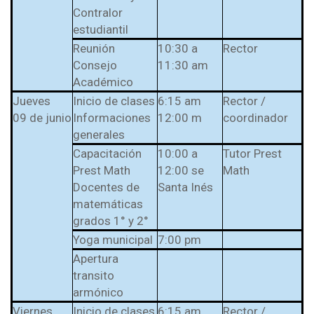
Contralor
estudiantil
Reunión
10:30 a
Rector
Consejo
11:30 am
Académico
Jueves
Inicio de clases
6:15 am
Rector /
09 de junio
Informaciones
12:00 m
coordinador
generales
Capacitación
10:00 a
Tutor Prest
Prest Math
12:00 se
Math
Docentes de
Santa Inés
matemáticas
grados 1° y 2°
Yoga municipal
7:00 pm
Apertura
transito
armónico
Viernes
Inicio de clases
6:15 am
Rector /