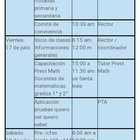
frotadas
primaria y
secundaria
Comité de
10:30 am
Rector
convivencia
Viernes
Inicio de clases
6:15 am
Rector /
17 de julio
Informaciones
12:00 m
coordinador
generales
Capacitación
10:00 a
Tutor Prest
Prest Math
11:30 am
Math
Docentes de
se Santa
matemáticas
Inés
grados 1° y 2°
Aplicación
PTA
pruebas quiero
ser quiero
saber
Sábado
Pre- icfes
8:00 am a