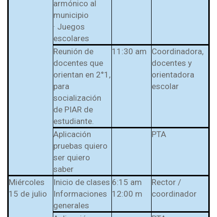
armónico al
municipio
· Juegos
escolares
Reunión de
11:30 am
Coordinadora,
docentes que
docentes y
orientan en 2°1,
orientadora
para
escolar
socialización
de PIAR de
estudiante.
Aplicación
PTA
pruebas quiero
ser quiero
saber
Miércoles
Inicio de clases
6:15 am
Rector /
15 de julio
Informaciones
12:00 m
coordinador
generales