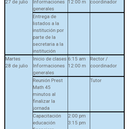
27 de julio
Informaciones
12:00 m
coordinador
generales
Entrega de
listados a la
institución por
parte de la
secretaria a la
institución
Martes
Inicio de clases
6:15 am
Rector /
28 de julio
Informaciones
12:00 m
coordinador
generales
Reunión Prest
Tutor
Math 45
minutos al
finalizar la
jornada
Capacitación
2:00 pm
educación
3:15 pm