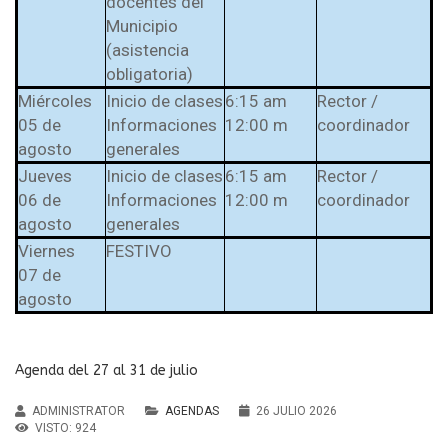
docentes del
Municipio
(asistencia
obligatoria)
Miércoles
Inicio de clases
6:15 am
Rector /
05 de
Informaciones
12:00 m
coordinador
agosto
generales
Jueves
Inicio de clases
6:15 am
Rector /
06 de
Informaciones
12:00 m
coordinador
agosto
generales
Viernes
FESTIVO
07 de
agosto
Agenda del 27 al 31 de julio
ADMINISTRATOR
AGENDAS
26 JULIO 2026
VISTO: 924