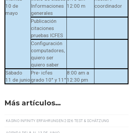
10 de
Informaciones
12:00 m
coordinador
mayo
generales
Publicación
citaciones
pruebas ICFES
Configuración
computadores,
quiero ser
quiero saber
Sábado
Pre- icfes
8:00 am a
11 de junio
grado 10° y 11°
12:30 pm
Más artículos…
KASINO INFINITY ERFAHRUNGEN 2026 TEST & SCHÄTZUNG