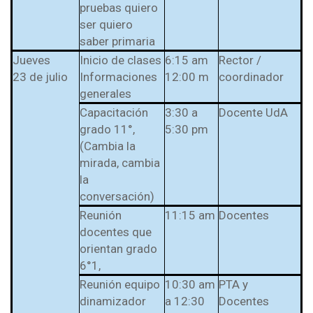
pruebas quiero
ser quiero
saber primaria
Jueves
Inicio de clases
6:15 am
Rector /
23 de julio
Informaciones
12:00 m
coordinador
generales
Capacitación
3:30 a
Docente UdA
grado 11°,
5:30 pm
(Cambia la
mirada, cambia
la
conversación)
Reunión
11:15 am
Docentes
docentes que
orientan grado
6°1,
Reunión equipo
10:30 am
PTA y
dinamizador
a 12:30
Docentes