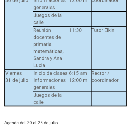
30 de julio
Informaciones
12:00 m
coordinador
generales
Juegos de la
calle
Reunión
11:30
Tutor Elkin
docentes de
primaria
matemáticas,
Sandra y Ana
Lucia
Viernes
Inicio de clases
6:15 am
Rector /
31 de julio
Informaciones
12:00 m
coordinador
generales
Juegos de la
calle
Agenda del 20 al 25 de julio