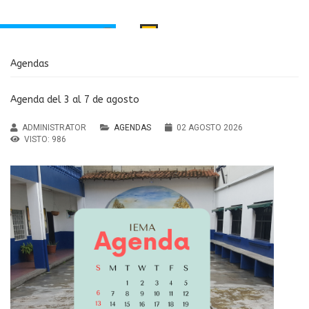
INICIO
Agendas
PORTAMIENTO
MANUAL DE CONVIVENCIA
Santa Inés
Agenda del 3 al 7 de agosto
RECURSOS EDUCATIVOS
aria Principal
ADMINISTRATOR
AGENDAS
02 AGOSTO 2026
Institución Educativa María
ndaria y Media
VISTO: 986
MENÚ
Auxiliadora Caldas
Agendas
Antioquia
Noticias
sos Educativos
Servicios
PTAFI3.0
cas de privacidad