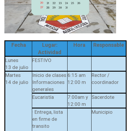
Fecha
Lugar:
Hora
Responsable
Actividad
Lunes
FESTIVO
13 de julio
Martes
Inicio de clases
6:15 am
Rector /
14 de julio
Informaciones
12:00 m
coordinador
generales
Eucaristía
7:00am y
Sacerdote
12:00 m
· Entrega, lista
Municipio
en firme de
transito