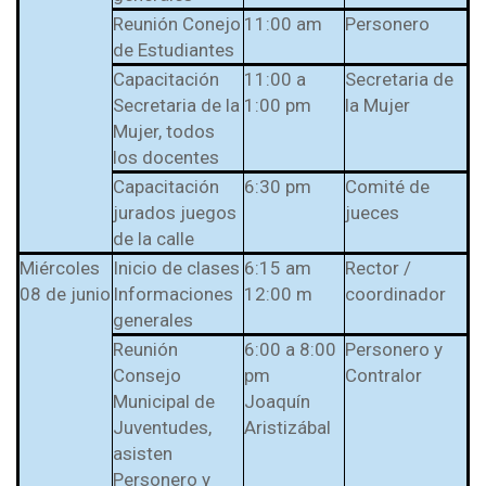
Reunión Conejo
11:00 am
Personero
de Estudiantes
Capacitación
11:00 a
Secretaria de
Secretaria de la
1:00 pm
la Mujer
Mujer, todos
los docentes
Capacitación
6:30 pm
Comité de
jurados juegos
jueces
de la calle
Miércoles
Inicio de clases
6:15 am
Rector /
08 de junio
Informaciones
12:00 m
coordinador
generales
Reunión
6:00 a 8:00
Personero y
Consejo
pm
Contralor
Municipal de
Joaquín
Juventudes,
Aristizábal
asisten
Personero y