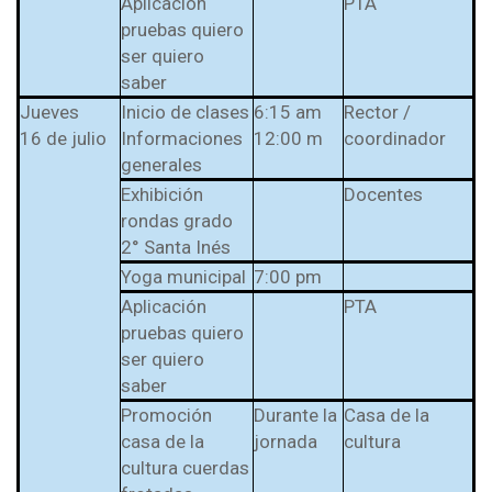
Aplicación
PTA
pruebas quiero
ser quiero
saber
Jueves
Inicio de clases
6:15 am
Rector /
16 de julio
Informaciones
12:00 m
coordinador
generales
Exhibición
Docentes
rondas grado
2° Santa Inés
Yoga municipal
7:00 pm
Aplicación
PTA
pruebas quiero
ser quiero
saber
Promoción
Durante la
Casa de la
casa de la
jornada
cultura
cultura cuerdas