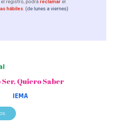
 el registro, podrá
reclamar
el
ías hábiles
.
(de lunes a viernes)
al
 Ser, Quiero Saber
IEMA
OS