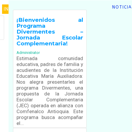
NOTICIA
INICIO
COMPORTAMIENTO
MENÚ
¡Bienvenidos al
Santa Inés
Agendas
Programa
Primaria Principal
Noticias
Divermentes –
Secundaria y Media
Recursos Educativos
Jornada Escolar
Servicios
Complementaria!
PTAFI3.0
Administrator
Políticas de privacidad
Estimada comunidad
Material Prest-Math
educativa, padres de familia y
para docentes
acudientes de la Institución
Quiero Ser Quiero
Educativa María Auxiliadora:
Saber
Nos alegra presentarles el
programa Divermentes, una
propuesta de la Jornada
Escolar Complementaria
(JEC) operada en alianza con
as
Comfenalco Antioquia. Este
programa busca acompañar
el...