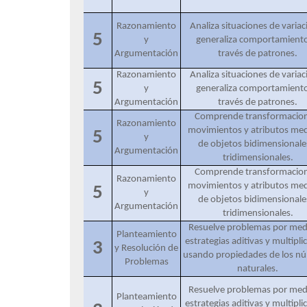
Razonamiento
Analiza situaciones de variac
5
y
generaliza comportamiento
Argumentación
través de patrones.
Razonamiento
Analiza situaciones de variac
5
y
generaliza comportamiento
Argumentación
través de patrones.
Comprende transformacion
Razonamiento
movimientos y atributos med
5
y
de objetos bidimensionale
Argumentación
tridimensionales.
Comprende transformacion
Razonamiento
movimientos y atributos med
5
y
de objetos bidimensionale
Argumentación
tridimensionales.
Resuelve problemas por med
Planteamiento
estrategias aditivas y multipli
3
y Resolución de
usando propiedades de los n
Problemas
naturales.
Resuelve problemas por med
Planteamiento
estrategias aditivas y multipli