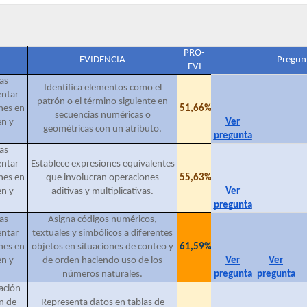
PRO-
EVIDENCIA
Pregunt
EVI
as
Identifica elementos como el
entar
patrón o el término siguiente en
nes en
51,66%
secuencias numéricas o
en y
Ver
geométricas con un atributo.
pregunta
as
entar
Establece expresiones equivalentes
nes en
que involucran operaciones
55,63%
en y
aditivas y multiplicativas.
Ver
pregunta
as
Asigna códigos numéricos,
entar
textuales y simbólicos a diferentes
nes en
objetos en situaciones de conteo y
61,59%
en y
de orden haciendo uso de los
Ver
Ver
números naturales.
pregunta
pregunta
ación
n de
Representa datos en tablas de