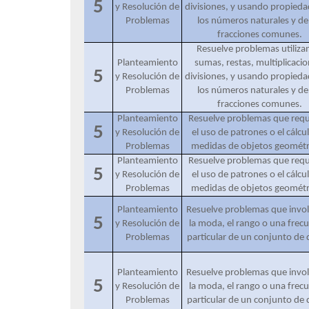
5
y Resolución de
divisiones, y usando propieda
Problemas
los números naturales y de 
fracciones comunes.
Resuelve problemas utiliz
Planteamiento
sumas, restas, multiplicacio
5
y Resolución de
divisiones, y usando propieda
Problemas
los números naturales y de 
fracciones comunes.
Planteamiento
Resuelve problemas que requ
5
y Resolución de
el uso de patrones o el cálcu
Problemas
medidas de objetos geométr
Planteamiento
Resuelve problemas que requ
5
y Resolución de
el uso de patrones o el cálcu
Problemas
medidas de objetos geométr
Planteamiento
Resuelve problemas que invo
5
y Resolución de
la moda, el rango o una frec
Problemas
particular de un conjunto de 
Planteamiento
Resuelve problemas que invo
5
y Resolución de
la moda, el rango o una frec
Problemas
particular de un conjunto de 