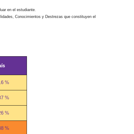
uar en el estudiante
.
ilidades, Conocimientos y Destrezas que constituyen el
aís
16 %
87 %
26 %
88 %