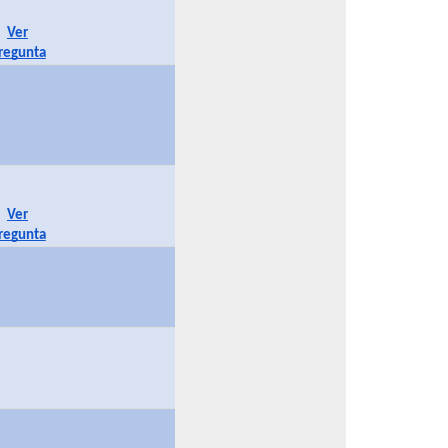
Ver
regunta
Ver
regunta