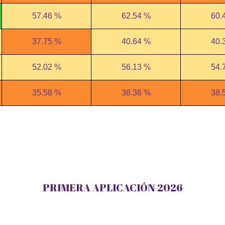
57.46 %
62.54 %
60.
37.75 %
40.64 %
40.
52.02 %
56.13 %
54.
35.58 %
38.36 %
38.
PRIMERA APLICACIÓN 2026