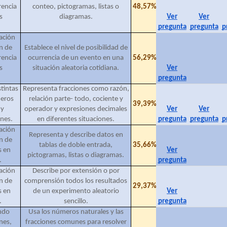
rencia
conteo, pictogramas, listas o
48,57%
s
diagramas.
Ver
Ver
pregunta
pregunta
p
ación
n de
Establece el nivel de posibilidad de
rencia
ocurrencia de un evento en una
56,29%
s
situación aleatoria cotidiana.
Ver
pregunta
stintas
Representa fracciones como razón,
meros
relación parte- todo, cociente y
39,39%
 y
operador y expresiones decimales
Ver
Ver
ones.
en diferentes situaciones.
pregunta
pregunta
p
ación
Representa y describe datos en
n de
tablas de doble entrada,
35,66%
s en
Ver
pictogramas, listas o diagramas.
.
pregunta
ación
Describe por extensión o por
n de
comprensión todos los resultados
29,37%
s en
de un experimento aleatorio
Ver
.
sencillo.
pregunta
ando
Usa los números naturales y las
nes,
fracciones comunes para resolver