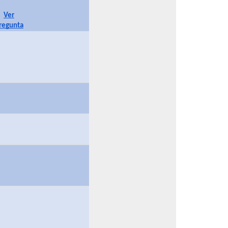
Ver
regunta