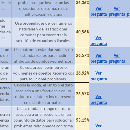
des de
problemas que involucran las
36,36%
las
operaciones de suma, resta,
Ver
Ver
multiplicación y división.
pregunta
pregunta
p
ando
Usa propiedades de los números
nes,
naturales y de las fracciones
des de
40,56%
comunes para encontrar la
las
Ver
solución de ecuaciones lineales.
pregunta
ieran
Usa patrones estandarizados y no
lo de
estandarizados para medir
26,57%
Ver
Ver
icos.
atributos de objetos geométricos.
pregunta
pregunta
ieran
Calcula áreas, perímetros o
lo de
volúmenes de objetos geométricos
26,92%
Ver
icos.
para solucionar problemas.
pregunta
Calcula la moda, el rango o el dato
lucren
asociado a una frecuencia en un
uencia
26,57%
conjunto de datos y los representa
Ver
datos.
en distintos formatos.
pregunta
Usa la moda, el rango o el dato
lucren
asociado a una frecuencia en un
uencia
conjunto de datos para solucionar
53,15%
datos.
problemas relacionados con toma
Ver