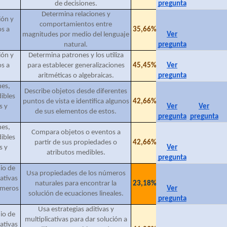
de decisiones.
pregunta
Determina relaciones y
ión y
comportamientos entre
s a
35,66%
magnitudes por medio del lenguaje
Ver
natural.
pregunta
ión y
Determina patrones y los utiliza
s a
para establecer generalizaciones
45,45%
Ver
aritméticas o algebraicas.
pregunta
es,
Describe objetos desde diferentes
ibles
puntos de vista e identifica algunos
42,66%
s y
Ver
Ver
de sus elementos de estos.
pregunta
pregunta
es,
Compara objetos o eventos a
ibles
partir de sus propiedades o
42,66%
s y
Ver
atributos medibles.
pregunta
io de
Usa propiedades de los números
cativas
naturales para encontrar la
23,18%
úmeros
Ver
solución de ecuaciones lineales.
pregunta
Usa estrategias aditivas y
io de
multiplicativas para dar solución a
cativas