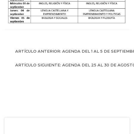
l Prest-Math para
docentes
Ser Quiero Saber
ARTÍCULO ANTERIOR: AGENDA DEL 1 AL 5 DE SEPTIEM
ARTÍCULO SIGUIENTE: AGENDA DEL 25 AL 30 DE AGOS