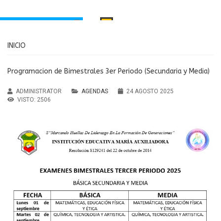
INICIO
INICIO
PORTAMIENTO
MANUAL DE CONVIVENCIA
Santa Inés
Programacion de Bimestrales 3er Periodo (Secundaria y Media)
RECURSOS EDUCATIVOS
aria Principal
ADMINISTRATOR
AGENDAS
24 AGOSTO 2025
Institución Educativa María
ndaria y Media
VISTO: 2506
MENÚ
Auxiliadora Caldas
Agendas
Antioquia
Noticias
sos Educativos
Servicios
PTAFI3.0
cas de privacidad