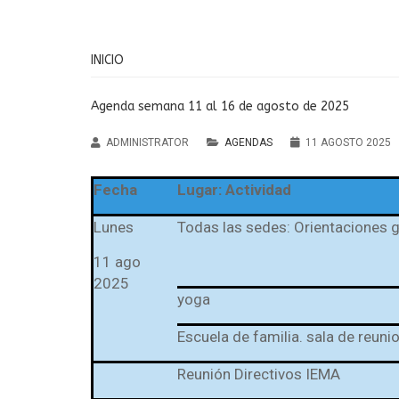
INICIO
Agenda semana 11 al 16 de agosto de 2025
ADMINISTRATOR
AGENDAS
11 AGOSTO 2025
Fecha
Lugar: Actividad
Lunes
Todas las sedes: Orientaciones 
11 ago
2025
Institución Educativa
yoga
María Auxiliadora Cald
Escuela de familia. sala de reuni
Antioquia
Reunión Directivos IEMA