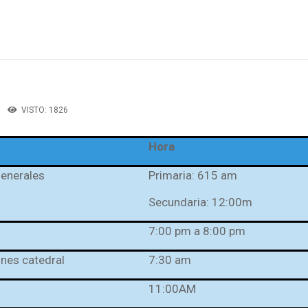
INICIO
COMPORTAMIENTO
MENÚ
Santa Inés
Agendas
Primaria Principal
Noticias
Secundaria y Media
Recursos Educativos
Servicios
VISTO: 1826
PTAFI3.0
Políticas de privacidad
Material Prest-Math
Hora
para docentes
Quiero Ser Quiero
generales
Primaria: 615 am
Saber
Secundaria: 12:00m
7:00 pm a 8:00 pm
as
ones catedral
7:30 am
11:00AM