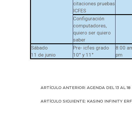
citaciones pruebas
ICFES
Configuración
computadores,
quiero ser quiero
saber
Sábado
Pre- icfes grado
8:00 a
11 de junio
10° y 11°
pm
ARTÍCULO ANTERIOR: AGENDA DEL 13 AL 18
ARTÍCULO SIGUIENTE: KASINO INFINITY 