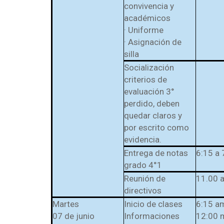
convivencia y
académicos
· Uniforme
· Asignación de
silla
Socialización
criterios de
evaluación 3°
perdido, deben
quedar claros y
por escrito como
evidencia.
Entrega de notas
6:15 a 
grado 4°1
Reunión de
11.00 
directivos
Martes
Inicio de clases
6:15 a
07 de junio
Informaciones
12:00 