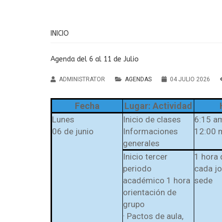
INICIO
Agenda del 6 al 11 de Julio
ADMINISTRATOR
AGENDAS
04 JULIO 2026
Fecha
Lugar: Actividad
Lunes
Inicio de clases
6:15 a
06 de junio
Informaciones
12:00 
generales
Inicio tercer
1 hora 
Institución Educativa
periodo
cada jo
María Auxiliadora Cald
académico 1 hora
sede
orientación de
Antioquia
grupo
· Pactos de aula,