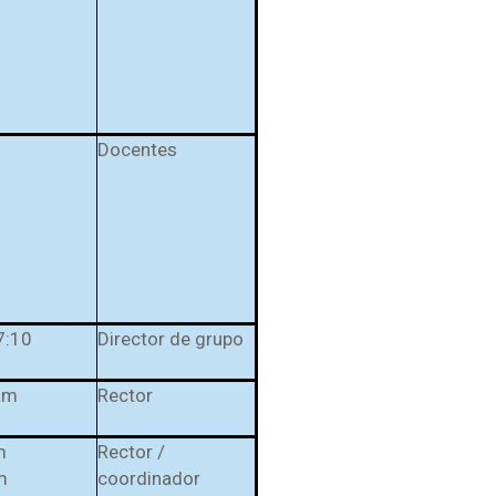
Docentes
7:10
Director de grupo
am
Rector
m
Rector /
m
coordinador