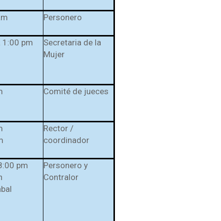
am
Personero
a 1:00 pm
Secretaria de la
Mujer
m
Comité de jueces
m
Rector /
m
coordinador
 8:00 pm
Personero y
n
Contralor
ábal