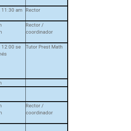
a 11:30 am
Rector
m
Rector /
m
coordinador
 12:00 se
Tutor Prest Math
nés
m
m
Rector /
m
coordinador