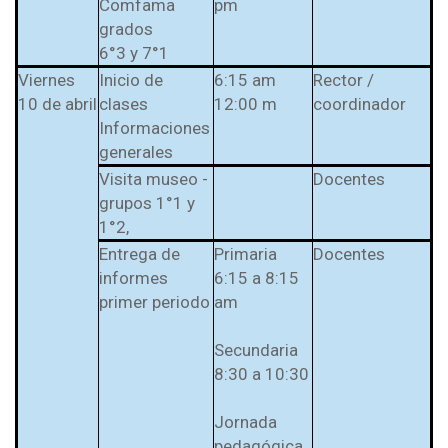
Comfama
pm
grados
6°3 y 7°1
Viernes
Inicio de
6:15 am
Rector /
10 de abril
clases
12:00 m
coordinador
Informaciones
generales
Visita museo -
Docentes
grupos 1°1 y
1°2,
Entrega de
Primaria
Docentes
informes
6:15 a 8:15
primer periodo
am
Secundaria
8:30 a 10:30
Jornada
pedagógica,