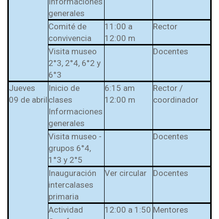
Informaciones
generales
Comité de
11:00 a
Rector
convivencia
12:00 m
Visita museo
Docentes
2°3, 2°4, 6°2 y
6°3
Jueves
Inicio de
6:15 am
Rector /
09 de abril
clases
12:00 m
coordinador
Informaciones
generales
Visita museo -
Docentes
grupos 6°4,
1°3 y 2°5
Inauguración
Ver circular
Docentes
intercalases
primaria
Actividad
12:00 a 1:50
Mentores