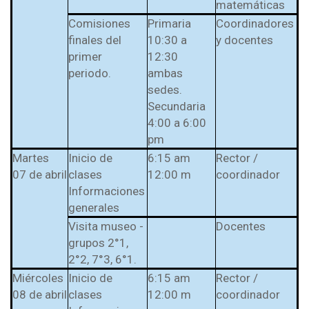
matemáticas
l Prest-Math para
docentes
Comisiones
Primaria
Coordinadores
finales del
10:30 a
y docentes
Ser Quiero Saber
primer
12:30
periodo.
ambas
sedes.
Secundaria
4:00 a 6:00
pm
Martes
Inicio de
6:15 am
Rector /
07 de abril
clases
12:00 m
coordinador
Informaciones
generales
Visita museo -
Docentes
grupos 2°1,
2°2, 7°3, 6°1.
Miércoles
Inicio de
6:15 am
Rector /
08 de abril
clases
12:00 m
coordinador