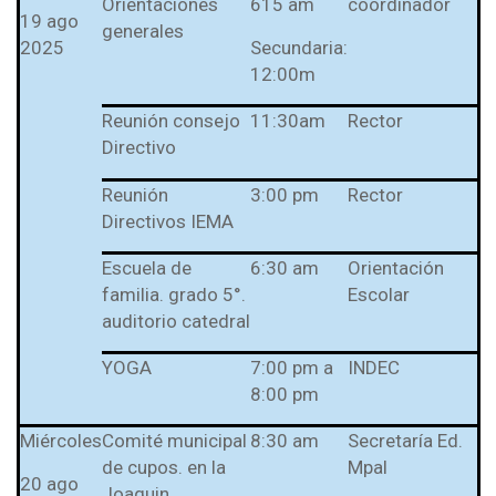
Orientaciones
615 am
coordinador
l Prest-Math para
19 ago
generales
docentes
2025
Secundaria:
Ser Quiero Saber
12:00m
Reunión consejo
11:30am
Rector
Directivo
Reunión
3:00 pm
Rector
Directivos IEMA
Escuela de
6:30 am
Orientación
familia. grado 5°.
Escolar
auditorio catedral
YOGA
7:00 pm a
INDEC
8:00 pm
Miércoles
Comité municipal
8:30 am
Secretaría Ed.
de cupos. en la
Mpal
20 ago
Joaquin