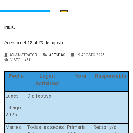
INICIO
INICIO
PORTAMIENTO
MANUAL DE CONVIVENCIA
Santa Inés
Agenda del 18 al 23 de agosto
RECURSOS EDUCATIVOS
aria Principal
ADMINISTRATOR
AGENDAS
19 AGOSTO 2025
Institución Educativa María
ndaria y Media
VISTO: 1461
MENÚ
Auxiliadora Caldas
Fecha
Lugar:
Hora
Responsable
Agendas
Antioquia
Actividad
Noticias
Lunes
Día festivo
sos Educativos
Servicios
18 ago
2025
PTAFI3.0
cas de privacidad
Martes
Todas las sedes:
Primaria:
Rector y/o