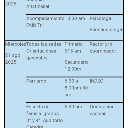
2025
Aristizabal
Acompañamiento
10:00 am
Psicóloga
FAIN Tr1
Fonoaudióloga
Miércoles
Todas las sedes:
Primaria:
Rector y/o
Orientaciones
615 am
coordinador
21 ago
generales
2025
Secundaria:
12:00m
Porrismo
6:30 a
INDEC
8:00pm 30
pm
Escuela de
6:30 am
Orientación
familia. grados
escolar
3° y 4°. Auditorio
Catedral