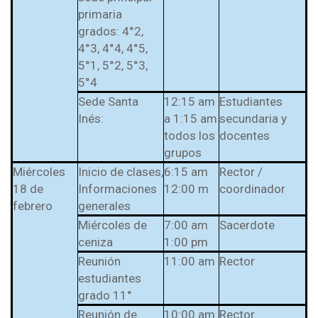
primaria
grados: 4°2,
4°3, 4°4, 4°5,
5°1, 5°2, 5°3,
5°4
Sede Santa
12:15 am
Estudiantes
Inés:
a 1:15 am
secundaria y
todos los
docentes
grupos
Miércoles
Inicio de clases,
6:15 am
Rector /
18 de
Informaciones
12:00 m
coordinador
febrero
generales
Miércoles de
7:00 am
Sacerdote
ceniza
1:00 pm
Reunión
11:00 am
Rector
estudiantes
grado 11°
Reunión de
10:00 am
Rector