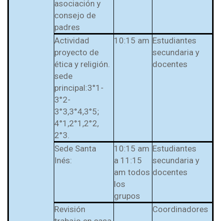
asociación y
l Prest-Math para
consejo de
docentes
padres
Ser Quiero Saber
Actividad
10:15 am
Estudiantes
proyecto de
secundaria y
ética y religión.
docentes
sede
principal:3°1-
3°2-
3°3,3°4,3°5;
4°1,2°1,2°2,
2°3.
Sede Santa
10:15 am
Estudiantes
Inés:
a 11:15
secundaria y
am todos
docentes
los
grupos
Revisión
Coordinadores