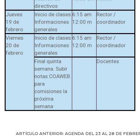
directivos
Jueves
Inicio de clases
6:15 am
Rector /
19 de
Informaciones
12:00 m
coordinador
febrero
generales
Viernes
Inicio de clases
6:15 am
Rector /
20 de
Informaciones
12:00 m
coordinador
febrero
generales
Final quinta
Docentes
semana. Subir
notas COAWEB.
para
comisiones la
próxima
semana
ARTÍCULO ANTERIOR: AGENDA DEL 23 AL 28 DE FEBR