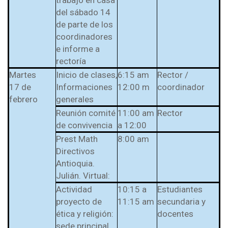
trabajo en casa
del sábado 14
de parte de los
coordinadores
e informe a
rectoría
Martes
Inicio de clases,
6:15 am
Rector /
17 de
Informaciones
12:00 m
coordinador
febrero
generales
Reunión comité
11:00 am
Rector
de convivencia
a 12:00
Prest Math
8:00 am
Directivos
Antioquia.
Julián. Virtual:
Actividad
10:15 a
Estudiantes
proyecto de
11:15 am
secundaria y
ética y religión:
docentes
sede principal