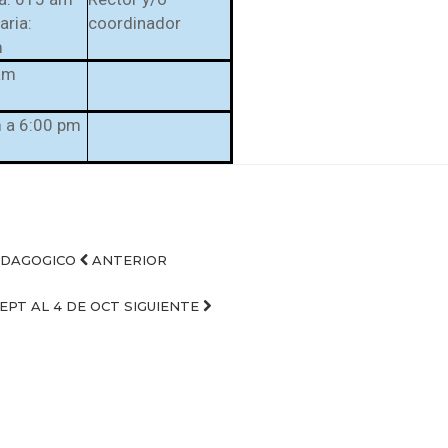
ria:
coordinador
m
am
 a 6:00 pm
PEDAGOGICO
ANTERIOR
SEPT AL 4 DE OCT
SIGUIENTE