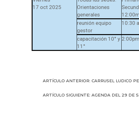
17 oct 2025
Orientaciones
Secunda
generales
12:00
reunión equipo
10:30 
gestor
capacitación 10° y
2:00pm
11°
ARTÍCULO ANTERIOR: CARRUSEL LUDICO 
ARTÍCULO SIGUIENTE: AGENDA DEL 29 DE 