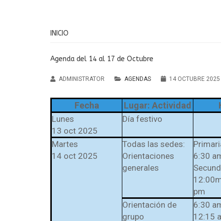
INICIO
Agenda del 14 al 17 de Octubre
ADMINISTRATOR
AGENDAS
14 OCTUBRE 2025
Fecha
Lugar: Actividad
Lunes
Día festivo
13 oct 2025
Martes
Todas las sedes:
Primari
14 oct 2025
Orientaciones
6:30 a
Institución Educativa
generales
Secunda
María Auxiliadora Cald
12:00m
pm
Antioquia
Orientación de
6:30 a
grupo
12:15 