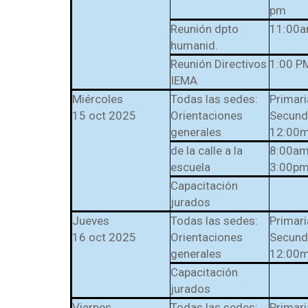
pm
Reunión dpto
11:00
humanid.
Reunión Directivos
1:00 P
IEMA
Miércoles
Todas las sedes:
Primar
15 oct 2025
Orientaciones
Secunda
generales
12:00
de la calle a la
8:00am
escuela
3:00pm
Capacitación
jurados
Jueves
Todas las sedes:
Primar
16 oct 2025
Orientaciones
Secunda
generales
12:00
Capacitación
jurados
Viernes
Todas las sedes:
Primar