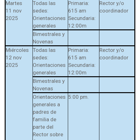
l Prest-Math para
Martes
Todas las
Primaria:
Rector y/o
docentes
11 nov
sedes:
615 am
coordinador
2025
Orientaciones
Secundaria:
Ser Quiero Saber
generales
12:00m
Bimestrales y
Novenas
Miércoles
Todas las
Primaria:
Rector y/o
12 nov
sedes:
615 am
coordinador
2025
Orientaciones
Secundaria:
generales
12:00m
Bimestrales y
Novenas
Orientaciones
5:00 pm.
generales a
padres de
familia de
parte del
Rector sobre