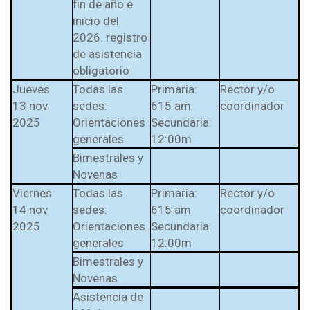
fin de año e
inicio del
2026. registro
de asistencia
obligatorio
Jueves
Todas las
Primaria:
Rector y/o
13 nov
sedes:
615 am
coordinador
2025
Orientaciones
Secundaria:
generales
12:00m
Bimestrales y
Novenas
Viernes
Todas las
Primaria:
Rector y/o
14 nov
sedes:
615 am
coordinador
2025
Orientaciones
Secundaria:
generales
12:00m
Bimestrales y
Novenas
Asistencia de