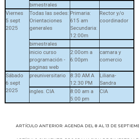
bimestrales
Viernes
Todas las sedes:
Primaria:
Rector y/o
5 sept
Orientaciones
615 am
coordinador
2025
generales
Secundaria:
12:00m
bimestrales
inicio curso
2:00om a
camara y
programación -
6:00pm
comercio
paginas web
Sábado
preuniversitario
8:30 AM A
Liliana-
6 sept
12:30 PM
Sandra
2025
ingles. CIA
8:00 am a
CIA
5:00 pm
ARTÍCULO ANTERIOR: AGENDA DEL 8 AL 13 DE SEPTIE