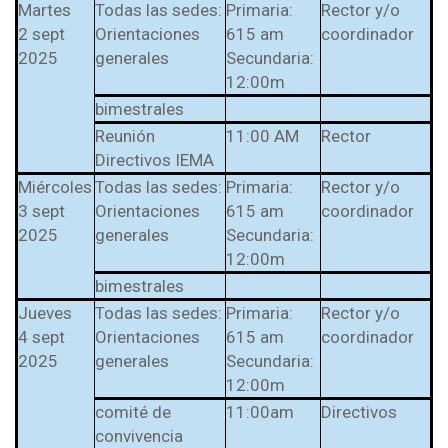
l Prest-Math para
Martes
Todas las sedes:
Primaria:
Rector y/o
docentes
2 sept
Orientaciones
615 am
coordinador
2025
generales
Secundaria:
Ser Quiero Saber
12:00m
bimestrales
Reunión
11:00 AM
Rector
Directivos IEMA
Miércoles
Todas las sedes:
Primaria:
Rector y/o
3 sept
Orientaciones
615 am
coordinador
2025
generales
Secundaria:
12:00m
bimestrales
Jueves
Todas las sedes:
Primaria:
Rector y/o
4 sept
Orientaciones
615 am
coordinador
2025
generales
Secundaria:
12:00m
comité de
11:00am
Directivos
convivencia